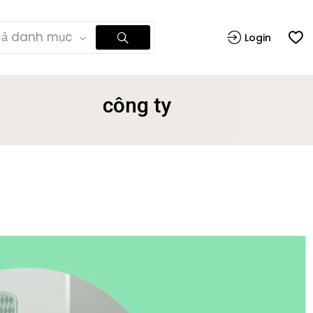
cả danh mục
Login
công ty