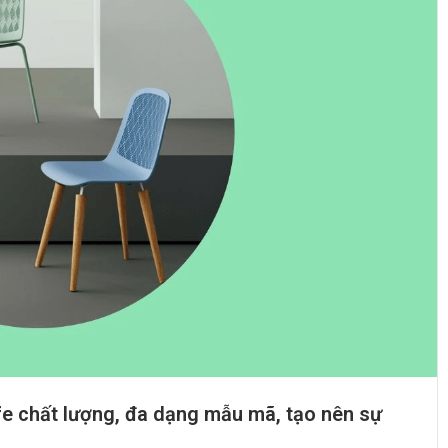
e chất lượng, đa dạng mẫu mã, tạo nên sự