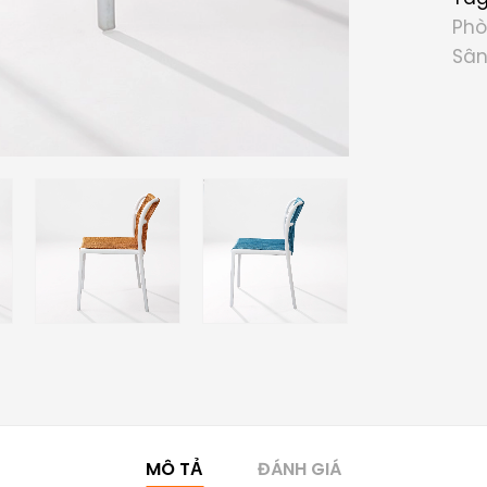
Phò
Sân
MÔ TẢ
ĐÁNH GIÁ