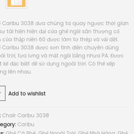
 Caribu 3038 đưa chúng ta quay ngược thời gian
 sự tái hiện hiện đại của ghế ngồi sân thượng cổ
n của thập niên 60 được làm từ thép và vải dệt.
 Caribu 3038 được sơn tĩnh điện chuyên dùng
ài trời, tựa lưng và mặt ngồi bằng nhựa PA. Được
ết kế đặc biệt để sử dụng ngoài trời. Có thể xếp
ng lên nhau.
Add to wishlist
:
Chair Caribu 3038
egory:
Caribu
s:
Ghế Cà Phê
,
Ghế Ngoài Trời
,
Ghế Nhà Hàng
,
Ghế