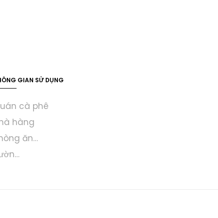
HÔNG GIAN SỬ DỤNG
uán cà phê
hà hàng
hòng ăn…
ườn…