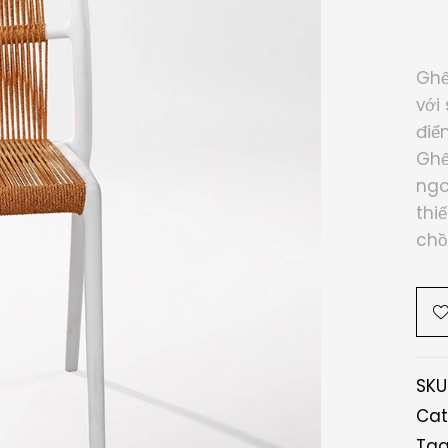
Ghế
với
điể
Ghế
ngo
thi
chồ
SKU
Cat
Tag