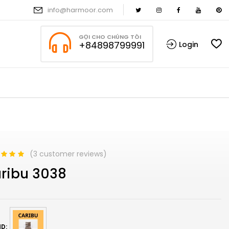
info@harmoor.com
GỌI CHO CHÚNG TÔI
+84898799991
Login
(
3
customer reviews)
d
5.00
out
ribu 3038
based on
mer
s
D: