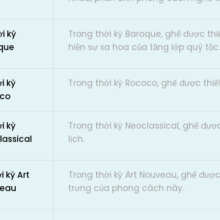
ời kỳ
Trong thời kỳ Baroque, ghế được thiế
que
hiện sự xa hoa của tầng lớp quý tộc.
ời kỳ
Trong thời kỳ Rococo, ghế được thiế
co
ời kỳ
Trong thời kỳ Neoclassical, ghế được 
lassical
lịch.
i kỳ Art
Trong thời kỳ Art Nouveau, ghế được
eau
trưng của phong cách này.