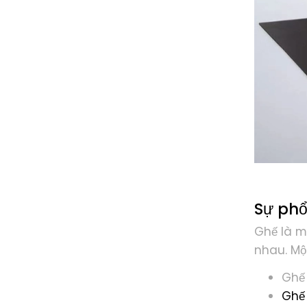
Sự phổ
Ghế là m
nhau. Mộ
Ghế 
Ghế