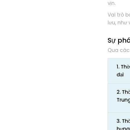
vịn.
Vai trò 
lưu, như 
Sự phá
Qua các 
1. Thờ
đại
2. Th
Trun
3. Th
hưng