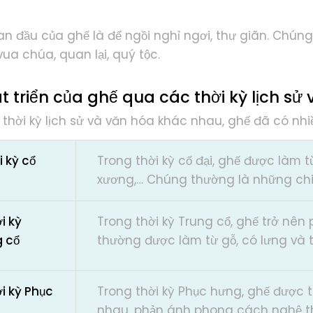
ban đầu của ghế là để ngồi nghỉ ngơi, thư giãn. Chú
vua chúa, quan lại, quý tộc.
t triển của ghế qua các thời kỳ lịch s
thời kỳ lịch sử và văn hóa khác nhau, ghế đã có nhiều
i kỳ cổ
Trong thời kỳ cổ đại, ghế được làm t
xương,… Chúng thường là những chiế
ời kỳ
Trong thời kỳ Trung cổ, ghế trở nên
g cổ
thường được làm từ gỗ, có lưng và t
ời kỳ Phục
Trong thời kỳ Phục hưng, ghế được t
nhau, phản ánh phong cách nghệ th