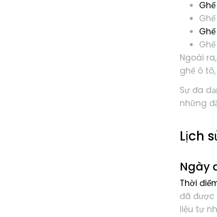
Ghế
Ghế 
Ghế
Ghế 
Ngoài ra
ghế ô tô
Sự đa dạ
những đặ
Lịch 
Ngày đ
Thời điể
đã được 
liệu tự 