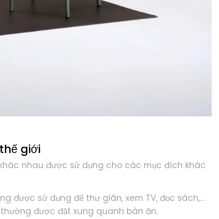
thế giới
ghế khác nhau được sử dụng cho các mục đích khác
ường được sử dụng để thư giãn, xem TV, đọc sách,…
g, thường được đặt xung quanh bàn ăn.