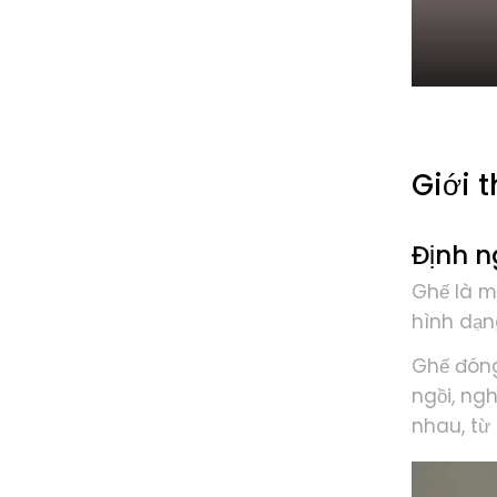
Giới t
Định n
Ghế là 
hình dạn
Ghế đóng
ngồi, ng
nhau, từ