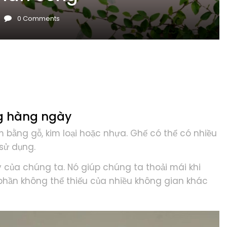
0
Comments
ng hàng ngày
bằng gỗ, kim loại hoặc nhựa. Ghế có thể có nhiều
sử dụng.
của chúng ta. Nó giúp chúng ta thoải mái khi
t phần không thể thiếu của nhiều không gian khác