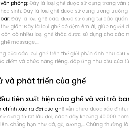
 văn phòng
: Đây là loại ghế được sử dụng trong văn 
học sinh: Đây là loại ghế được sử dụng trong trường h
 bar
: Đây là loại ghế cao, được sử dụng tại các quán 
thư giãn: Đây là loại ghế có đệm êm ái, giúp người 
, còn có nhiều loại ghế khác được sử dụng cho các 
, ghế massage,…
ng của các loại ghế trên thế giới phản ánh nhu cầu v
c điểm và chức năng riêng, đáp ứng nhu cầu của t
sử và phát triển của ghế
ầu tiên xuất hiện của ghế và vai trò b
m chính xác ra đời của gh
ế vẫn chưa được xác định,
sử dụng từ rất lâu đời, cách đây khoảng 40.000 năm
nhiên, chẳng hạn như đá, gỗ, xương,… Chúng thường l