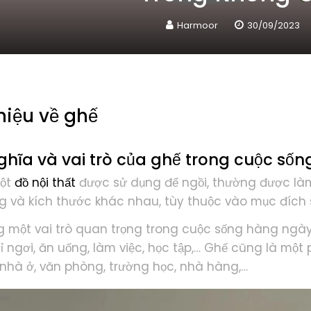
Harmoor
30/09/2023
hiệu về ghế
ghĩa và vai trò của ghế trong cuộc số
một
đồ nội thất
được sử dụng để ngồi, thường được làm 
g và kích thước khác nhau, tùy thuộc vào mục đích 
 một vai trò quan trọng trong cuộc sống hàng ngày 
hỉ ngơi, ăn uống, làm việc, học tập,… Ghế cũng là mộ
 nhà ở, văn phòng, trường học, nhà hàng,…