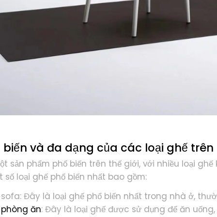
 biến và đa dạng của các loại ghế trên 
ột sản phẩm phổ biến trên thế giới, với nhiều loại 
t số loại ghế phổ biến nhất bao gồm:
sofa: Đây là loại ghế phổ biến nhất trong nhà ở, th
 phòng ăn
: Đây là loại ghế được sử dụng để ăn uốn