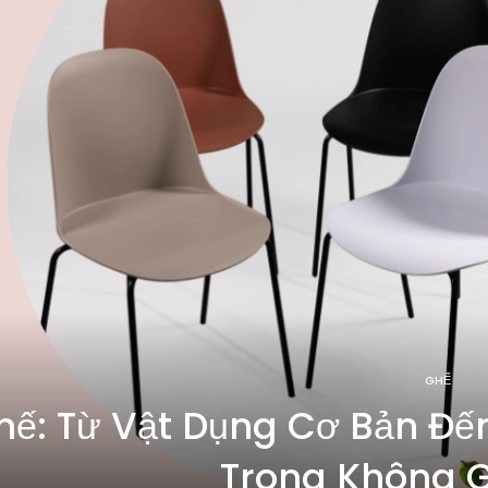
GHẾ
hế: Từ Vật Dụng Cơ Bản Đế
Trong Không 