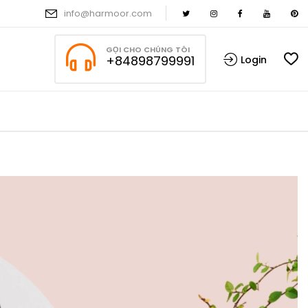
info@harmoor.com
GỌI CHO CHÚNG TÔI
+84898799991
Login