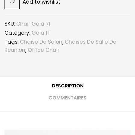
Add to wishlist
SKU:
Chair Gaia 71
Category:
Gaia 11
Tags:
Chaise De Salon
,
Chaises De Salle De
Réunion
,
Office Chair
DESCRIPTION
COMMENTAIRES