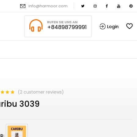
info@harmoor.com
RUFEN SIE UNS AN
+84898799991
Login
(
2
customer reviews)
d
5.00
out
ribu 3039
based on
mer
s
D: