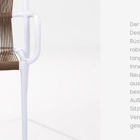
Der
Des
Rüc
rob
lan
Inn
Neu
aus
bes
Auß
Sit
Ver
ges