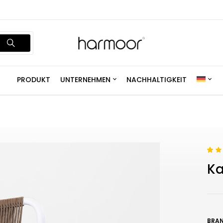
PRODUKT
UNTERNEHMEN
NACHHALTIGKEIT
Rate
15
Ka
of 5 
custo
rating
BRAN