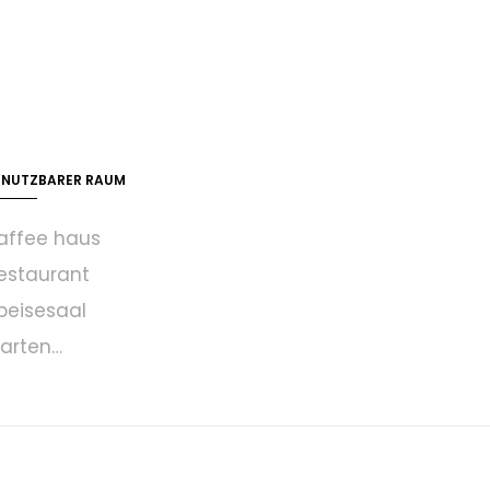
ENUTZBARER RAUM
affee haus
estaurant
peisesaal
arten…