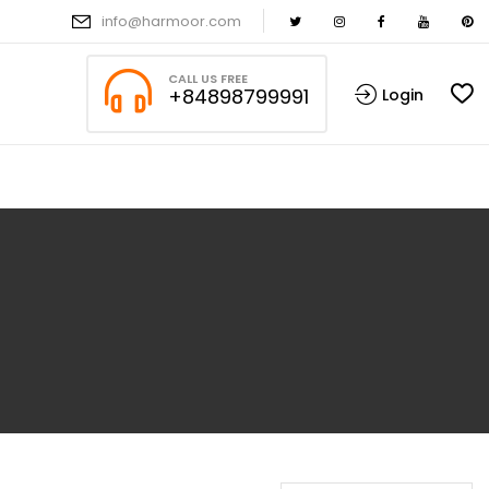
info@harmoor.com
CALL US FREE
+84898799991
Login