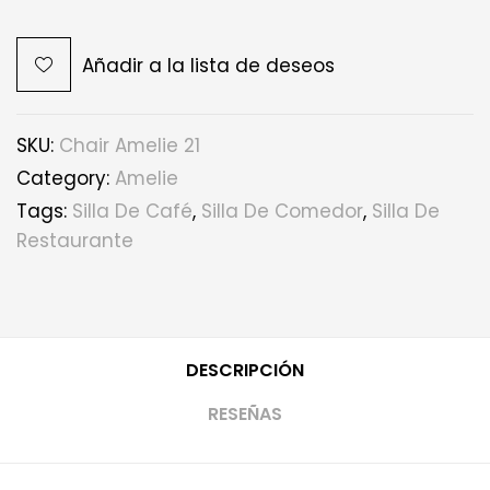
Añadir a la lista de deseos
SKU:
Chair Amelie 21
Category:
Amelie
Tags:
Silla De Café
,
Silla De Comedor
,
Silla De
Restaurante
DESCRIPCIÓN
RESEÑAS