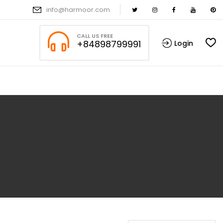
info@harmoor.com
CALL US FREE
+84898799991
Login