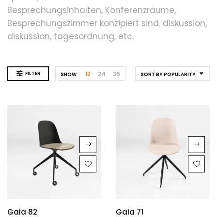
Besprechungsinhalten, Konferenzräume,
Besprechungszimmer konzipiert sind. diskussion,
diskussion, tagesordnung, etc.
FILTER
12
24
36
SHOW
SORT BY POPULARITY
Gaia 82
Gaia 71